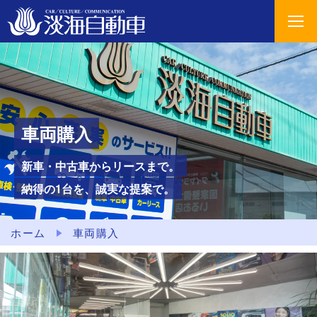
車両購入
新車・中古車からリースまで。
納得の1台を、誠実な提案で。
ホーム
車両購入