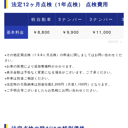
法定12ヶ月点検（1年点検） 点検費用
軽自動車
5ナンバー
3ナンバー
3
基本料金
￥8,800
￥9,900
￥11,000
※その他定期点検（1.3.6ヶ月点検）の料金に関しましてはお問い合わせくだ
さい。
※お車の状態により追加整備料がかかります。
※表示金額は予告なく変更になる場合がございます。ご了承ください。
※外車は別途ご相談ください。
※法定時の引取納車は別途往復2,200円（片道1,100円）となります。
※ご不明点等ございましたらお気軽にお問い合わせください。